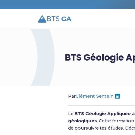
BTS
GA
BTS Géologie A
Par
Clément Sentein
Le
BTS Géologie Appliquée 
géologiques
. Cette formation
de poursuivre tes études. Dé