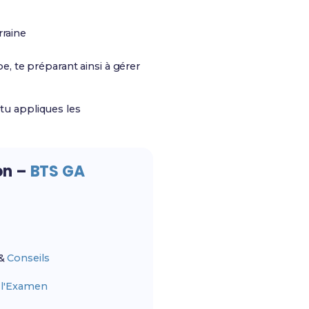
rraine
, te préparant ainsi à gérer
 tu appliques les
on –
BTS GA
&
Conseils
r
l'Examen