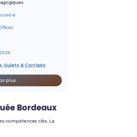
agogiques
ursé•e
ficiel
2026
, Sujets & Corrigés
oir plus
quée Bordeaux
ines compétences clés. La