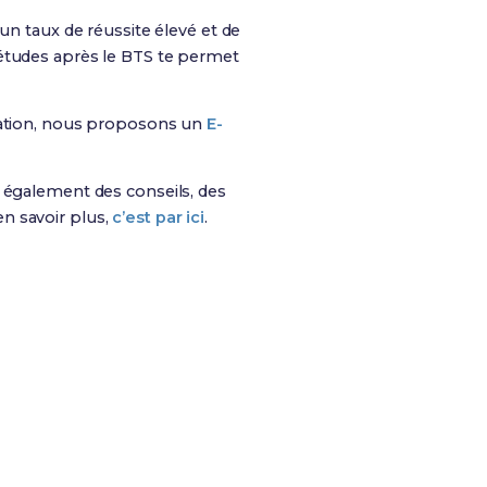
 taux de réussite élevé et de
 études après le BTS te permet
mation, nous proposons un
E-
is également des conseils, des
n savoir plus,
c’est par ici
.
s chances de réussite !