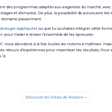
t des programmes adaptés aux exigences du marché, avec un
ages et d’emplois. De plus, la possibilité de poursuivre tes
e domaine passionnant.
Géologie Appliquée)
ou que tu souhaites intégrer cette for
on
pour t’aider à réviser l’ensemble de tes épreuves.
DF
, nous abordons à la fois toutes les notions à maîtriser, ma
s retours d’expériences pour maximiser tes résultats. Pour e
s 🚀
Prêt(e) à réussir ton examen ?
vec nos
165 Fiches de Révision
pour le BTS GA et maximise te
Découvrir les Fiches de Révision →