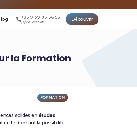
+33 9 39 03 36 55
log
Découvrir
(appel gratuit)
ur la Formation
FORMATION
tences solides en
études
 en te donnant la possibilité