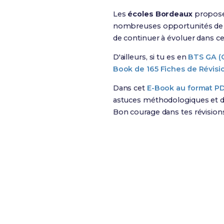
Les
écoles Bordeaux
proposen
nombreuses opportunités de st
de continuer à évoluer dans c
D'ailleurs, si tu es en
BTS GA (
Book de 165 Fiches de Révisi
Dans cet
E-Book au format P
astuces méthodologiques et de
Bon courage dans tes révision
Révise efficacement a