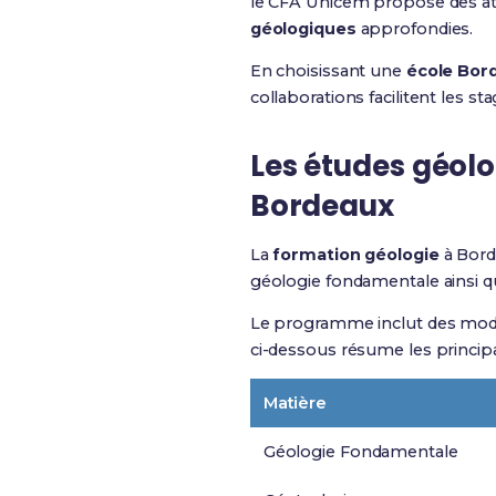
le CFA Unicem propose des atel
géologiques
approfondies.
En choisissant une
école Bor
collaborations facilitent les st
Les
études géol
Bordeaux
La
formation géologie
à Borde
géologie fondamentale ainsi q
Le programme inclut des modul
ci-dessous résume les principa
Matière
Géologie Fondamentale