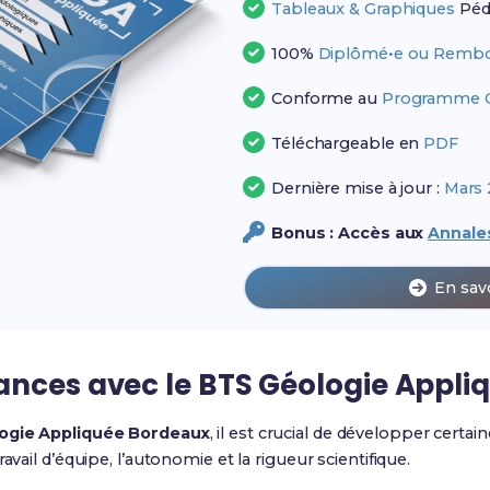
Tableaux & Graphiques
Péd
100%
Diplômé•e ou Rembo
Conforme au
Programme Of
Téléchargeable en
PDF
Dernière mise à jour :
Mars 
Bonus : Accès aux
Annales
En sav
ances avec le
BTS Géologie Appli
ogie Appliquée Bordeaux
, il est crucial de développer certa
avail d’équipe, l’autonomie et la rigueur scientifique.