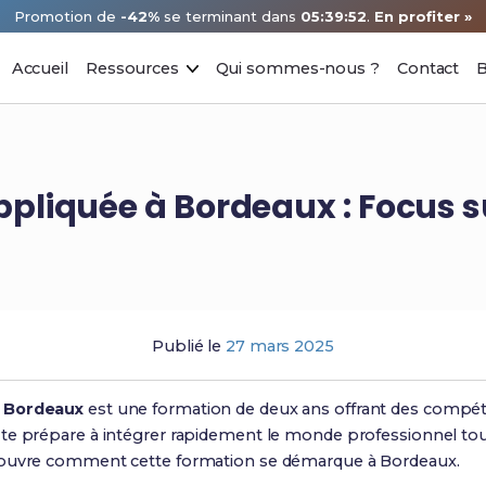
Promotion de
-42%
se terminant dans
05:39:51
.
En profiter »
Accueil
Ressources
Qui sommes-nous ?
Contact
B
ppliquée à Bordeaux : Focus s
Publié le
27 mars 2025
à Bordeaux
est une formation de deux ans offrant des compé
 te prépare à intégrer rapidement le monde professionnel tout
couvre comment cette formation se démarque à Bordeaux.