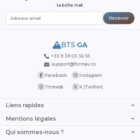
ta boîte mail.
Recevoir
Adresse email
BTS
GA
+33 9 39 03 36 55
support@formav.co
Facebook
Instagram
Threads
X (Twitter)
Liens rapides
Page d'accueil
Mentions légales
Simulateur de notes
C.G.V. - C.G.U.
Qui sommes-nous ?
Trouver son stage
Politique de confidentialité